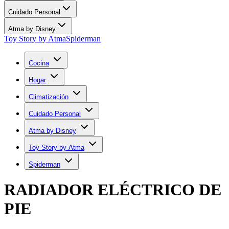
Cuidado Personal
Atma by Disney
Toy Story by Atma
Spiderman
Cocina
Hogar
Climatización
Cuidado Personal
Atma by Disney
Toy Story by Atma
Spiderman
RADIADOR ELÉCTRICO DE
PIE