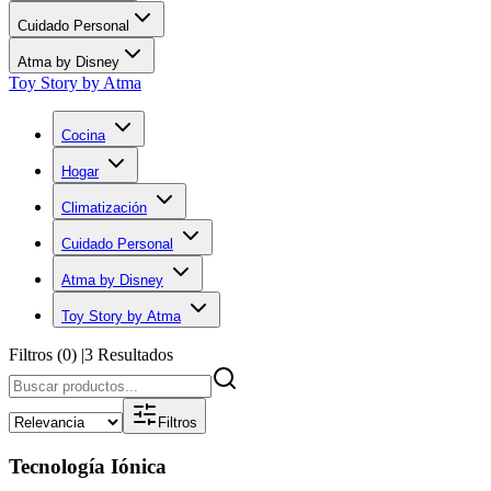
Cuidado Personal
Atma by Disney
Toy Story by Atma
Cocina
Hogar
Climatización
Cuidado Personal
Atma by Disney
Toy Story by Atma
Filtros (
0
)
|
3
Resultados
Filtros
Tecnología Iónica