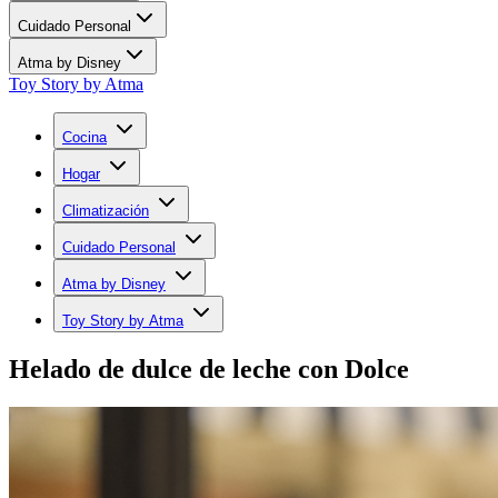
Cuidado Personal
Atma by Disney
Toy Story by Atma
Cocina
Hogar
Climatización
Cuidado Personal
Atma by Disney
Toy Story by Atma
Helado de dulce de leche con Dolce