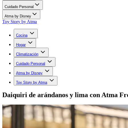
Cuidado Personal
Atma by Disney
Toy Story by Atma
Cocina
Hogar
Climatización
Cuidado Personal
Atma by Disney
Toy Story by Atma
Daiquiri de arándanos y lima con Atma Fr