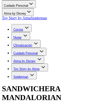
Cuidado Personal
Atma by Disney
Toy Story by Atma
Spiderman
Cocina
Hogar
Climatización
Cuidado Personal
Atma by Disney
Toy Story by Atma
Spiderman
SANDWICHERA
MANDALORIAN