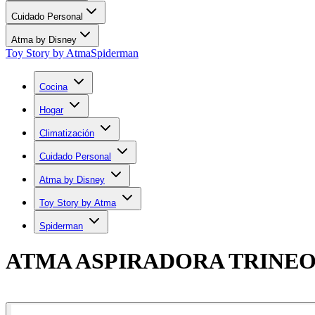
Cuidado Personal
Atma by Disney
Toy Story by Atma
Spiderman
Cocina
Hogar
Climatización
Cuidado Personal
Atma by Disney
Toy Story by Atma
Spiderman
ATMA ASPIRADORA TRINEO 
Comprar